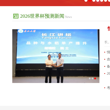
2026世界杯预测新闻
News
【长江讲坛】第81讲：胡培松院士讲述如...
长
情
农
2