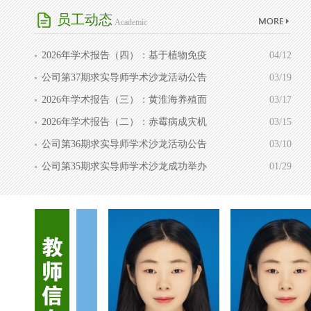
员工动态
Academic
2026年学术报告（四）：基于植物免疫
04/12
公司第37期求实导师学术沙龙活动公告
03/19
2026年学术报告（三）：黄淮海养殖面
03/17
2026年学术报告（二）：赤霉病成灾机
03/15
公司第36期求实导师学术沙龙活动公告
03/10
公司第35期求实导师学术沙龙成功举办
01/29