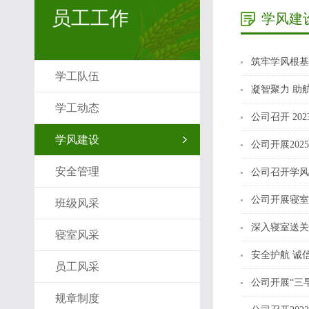
员工工作
学风建
筑牢学风根基
学工队伍
凝智聚力 助航
学工动态
公司召开 20
学风建设
公司开展20
安全管理
公司召开学风
公司开展寝室
班级风采
深入寝室送关
寝室风采
安全护航 诚
员工风采
公司开展“三
规章制度