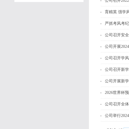
公司召开20
育精英 强学
严抓考风考纪
公司召开安全
公司开展20
公司召开学风
公司召开新学
公司开展新学
2026世界
公司召开全体
公司举行202