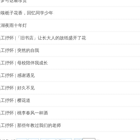
有梦可达最珍贵
轻嗅栀子花香，回忆同学少年
江湖夜雨十年灯
员工抒怀 |「旧书店」让长大人的故纸盛开了花
工抒怀 | 突然的自我
工抒怀 | 母校陪伴我成长
工抒怀 | 感谢遇见
工抒怀 | 好久不见
工抒怀 | 樱花道
工抒怀 | 桃李春风一杯酒
员工抒怀 | 那些年教过我们的老师