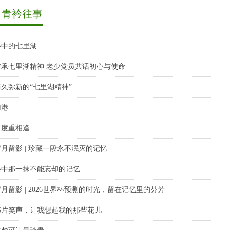
青衿往事
心中的七里湖
传承七里湖精神 老少党员共话初心与使命
历久弥新的“七里湖精神”
归港
再度重相逢
岁月留影 | 珍藏一段永不泯灭的记忆
心中那一抹不能忘却的记忆
月留影 | 2026世界杯预测的时光，留在记忆里的芬芳
那片笑声，让我想起我的那些花儿