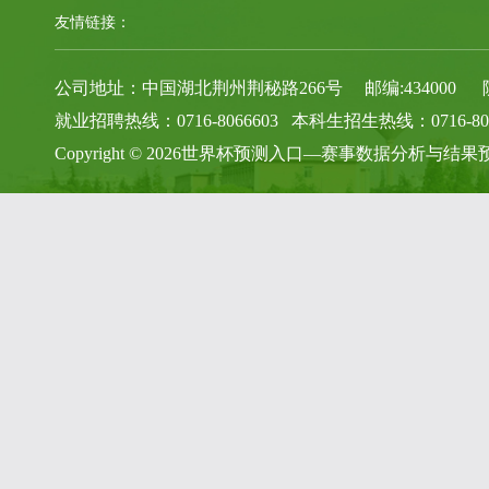
友情链接：
公司地址：中国湖北荆州荆秘路266号 邮编:434000 院办电话
就业招聘热线：0716-8066603 本科生招生热线：0716-806
Copyright © 2026世界杯预测入口—赛事数据分析与结果预测参考 