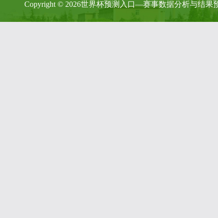
Copyright © 2026世界杯预测入口—赛事数据分析与结果预测参考 