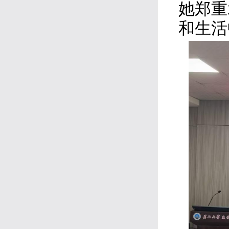
她郑重
和生活