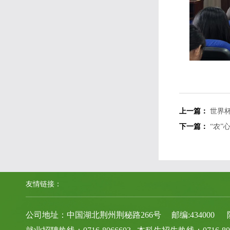
上一篇：
世界
下一篇：
“农”
友情链接：
公司地址：中国湖北荆州荆秘路266号 邮编:434000 院办电话