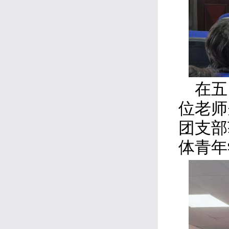
在五
位老师
团支部
体青年