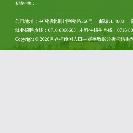
友情链接：
公司地址：中国湖北荆州荆秘路266号 邮编:434000 院办电话
就业招聘热线：0716-8066603 本科生招生热线：0716-806
Copyright © 2026世界杯预测入口—赛事数据分析与结果预测参考 