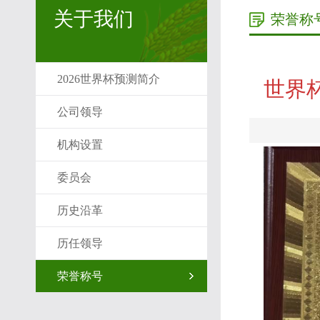
关于我们
荣誉称
​2026世界杯预测简介
世界
公司领导
机构设置
委员会
历史沿革
历任领导
荣誉称号