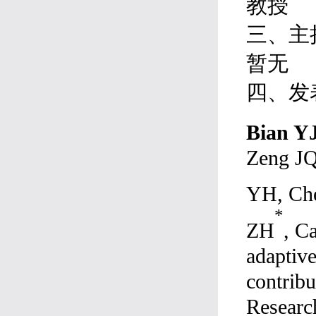
教授
三、主
暂无
四、发
Bian Y
Zeng JQ
YH, Che
*
ZH
, C
adaptive
contribu
Researc