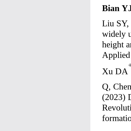
Bian Y
Liu SY,
widely u
height a
Applied
Xu DA
Q, Chen
(2023) D
Revolut
formati