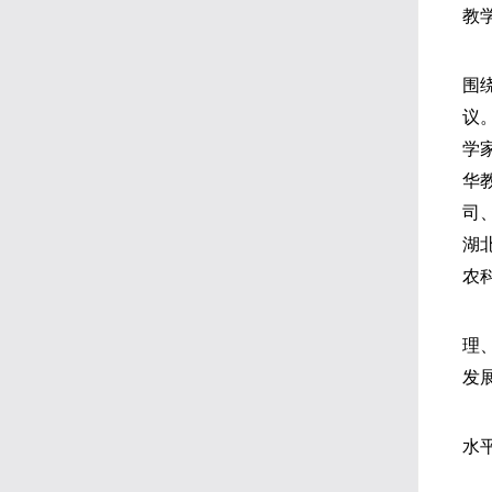
教
围
议
学
华
司
湖
农
理
发
水