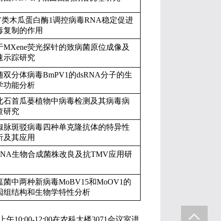
V
类木瓜蛋白酶
1
调控病毒
RNA
稳定促进
毒复制的作用
于
MXene
荧光探针的致病菌原位成像及
速示踪研究
随双分体病毒
BmPV1
的
dsRNA
分子的生
学功能分析
北石首瓜蒌植物中病毒检测及其病毒病
查研究
椒脉斑驳病毒四种单克隆抗体的特异性
析及其应用
RNA
生物合成菌株改良及抗
TMV
应用研
瘟菌中两种新病毒
MoBV15
和
MoOV1
的
因组结构和生物学特性分析
上午
10:00-12:00
在农科大楼
3071
会议室进