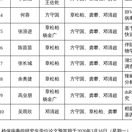
王佐乾
IB
何蓉
方守国
章松柏、龚攀、邓清超
4
病
章松柏
基
5
张浪进
方守国、龚攀、邓清超
快
杨金广
伴
陈苗苗
章松柏
方守国、龚攀、邓清超
6
物
湖
张长城
章松柏
方守国、龚攀、邓清超
7
调
辣
余奥捷
章松柏
方守国、龚攀、邓清超
8
分
章松柏
ds
9
高业朋
方守国、龚攀、邓清超
究
杨金广
稻
吴雨欣
邓清超
方守国、章松柏、龚攀
10
基
植保病毒组研究生学位论文预答辩于
2026
年
3
月
16
日（星期一）