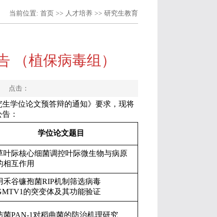
当前位置:
首页
>>
人才培养
>>
研究生教育
告 （植保病毒组）
作者： 点击：
究生学位论文预答辩的通知》要求，现将
公告：
学位论文题目
草叶际核心细菌调控叶际微生物与病原
的相互作用
用禾谷镰孢菌
RIP
机制筛选病毒
GMTV1
的突变体及其功能验证
防菌
PAN-1
对稻曲菌的防治机理研究