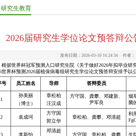
研究生教育
2026届研究生学位论文预答辩公
发布日期：2026-03-10 16:24:34 
根据世界杯冠军预测入口研究生院《关于做好
2026
年拟毕业研
26世界杯预测
2026
届植保病毒组研究生学位论文预答辩安排予以
序号
员工姓名
导师
答辩委员
孙美丽
章松柏
方守国、龚攀、邓
建新、
烟
1
尹军良
菌
（博士）
汪汉成
方守国
利
2
袁成珂
章松柏、龚攀、邓清超
Fg
郭立华
邓清超
3
李新怡
方守国、章松柏、龚攀
生